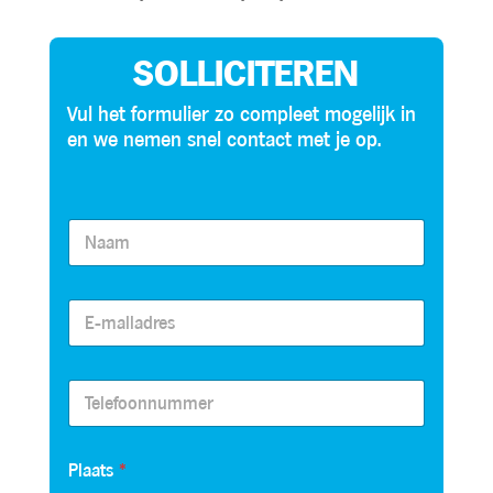
SOLLICITEREN
Vul het formulier zo compleet mogelijk in
en we nemen snel contact met je op.
N
a
a
m
E
*
-
m
a
T
i
e
l
l
a
e
N
d
Plaats
*
f
a
r
o