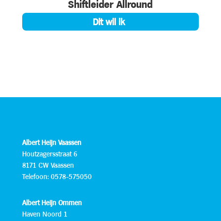
Shiftleider Allround
Dit wil ik
Albert Heijn Vaassen
Houtzagersstraat 6
8171 CW Vaassen
Telefoon: 0578-575050
Albert Heijn Ommen
Haven Noord 1