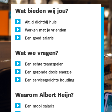
Wat bieden wij jou?

Altijd dichtbij huis

Werken met je vrienden

Een goed salaris
Wat we vragen?

Een echte teamspeler

Een gezonde dosis energie

Een servicegerichte houding
Waarom Albert Heijn?

Een mooi salaris